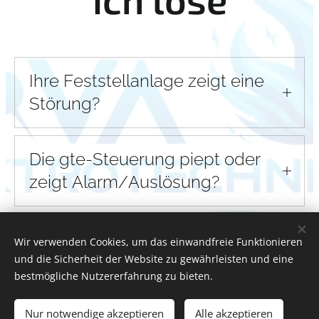
Ihre Feststellanlage zeigt eine
Störung?
Die gte-Steuerung piept oder
zeigt Alarm/Auslösung?
Benötigen Sie Ersatzteile für
Wir verwenden Cookies, um das einwandfreie Funktionieren
eine FAA Service Anlage, die
und die Sicherheit der Website zu gewährleisten und eine
bestmögliche Nutzererfahrung zu bieten.
nicht mehr hergestellt wird?
Nur notwendige akzeptieren
Alle akzeptieren