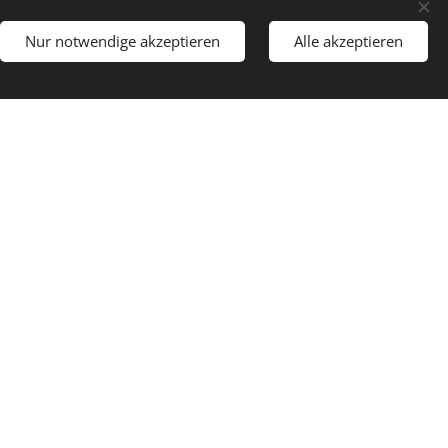
anlagen und
Nur notwendige akzeptieren
Alle akzeptieren
 von Wartungs- und
assungen, soweit diese
ige praktische Erfahrung
n und Brandschutzabschlüsse.