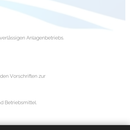
erlässigen Anlagenbetriebs.
nden Vorschriften zur
 Betriebsmittel.